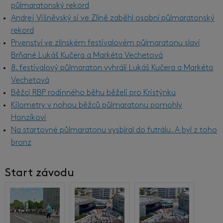
půlmaratonský rekord
Andrej Višněvský si ve Zlíně zaběhl osobní půlmaratonský
rekord
Prvenství ve zlínském festivalovém půlmaratonu slaví
Brňané Lukáš Kučera a Markéta Vechetová
8. festivalový půlmaraton vyhráli Lukáš Kučera a Markéta
Vechetová
Běžci RBP rodinného běhu běželi pro Kristýnku
Kilometry v nohou běžců půlmaratonu pomohly
Honzíkovi
Na startovné půlmaratonu vysbíral do futrálu. A byl z toho
bronz
Start závodu