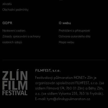
závodu
Obchodní podmínky
GDPR
O webu
Nastavení cookies
Prohlášení o přístupnosti
Zásady zpracování a ochrany
Ochrana autorského díla
osobních údajů
Mapa webu
FILMFEST, s.r.o.
Festivalový půlmaraton MONET+ Zlín je
organizován společností FILMFEST, s.r.o. (se
sídlem Filmová 174, 760 01 Zlín) a Běhy Zlín,
z.s. (se sídlem Vylanta 235, 763 16 Fryšták).
E-mail:
tym@zlinskypulmaraton.cz