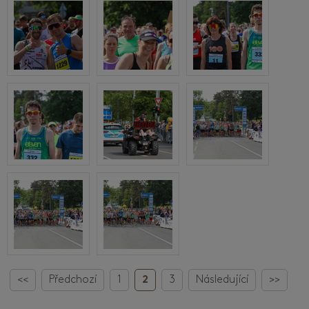
<<
Předchozí
1
2
3
Následující
>>