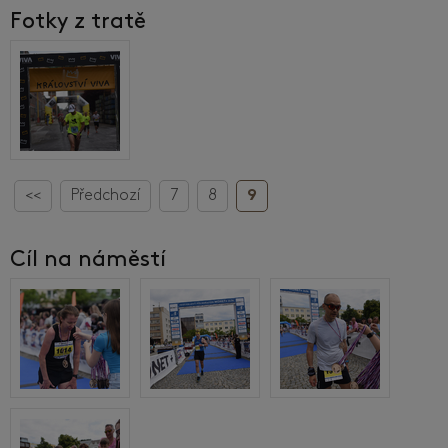
Fotky z tratě
<<
Předchozí
7
8
9
Cíl na náměstí