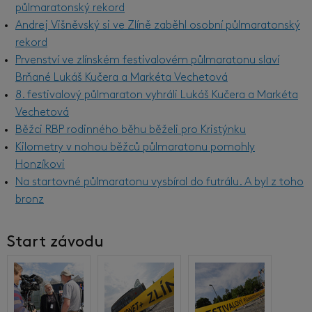
půlmaratonský rekord
Andrej Višněvský si ve Zlíně zaběhl osobní půlmaratonský
rekord
Prvenství ve zlínském festivalovém půlmaratonu slaví
Brňané Lukáš Kučera a Markéta Vechetová
8. festivalový půlmaraton vyhráli Lukáš Kučera a Markéta
Vechetová
Běžci RBP rodinného běhu běželi pro Kristýnku
Kilometry v nohou běžců půlmaratonu pomohly
Honzíkovi
Na startovné půlmaratonu vysbíral do futrálu. A byl z toho
bronz
Start závodu