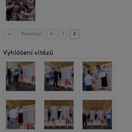
<<
Předchozí
6
7
8
Vyhlášení vítězů