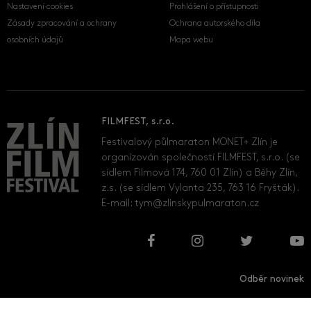
Nastavení cookies
Prohlášení o přístupnosti
Zásady zpracování a ochrany
Ochrana autorského díla
osobních údajů
Mapa webu
FILMFEST, s.r.o.
Festivalový půlmaraton MONET+ Zlín je
organizován společností FILMFEST, s.r.o. (se
sídlem Filmová 174, 760 01 Zlín) a Běhy Zlín,
z.s. (se sídlem Vylanta 235, 763 16 Fryšták).
E-mail:
tym@zlinskypulmaraton.cz
Odběr novinek