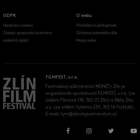
GDPR
O webu
Nastavení cookies
Prohlášení o přístupnosti
Zásady zpracování a ochrany
Ochrana autorského díla
osobních údajů
Mapa webu
FILMFEST, s.r.o.
Festivalový půlmaraton MONET+ Zlín je
organizován společností FILMFEST, s.r.o. (se
sídlem Filmová 174, 760 01 Zlín) a Běhy Zlín,
z.s. (se sídlem Vylanta 235, 763 16 Fryšták).
E-mail:
tym@zlinskypulmaraton.cz