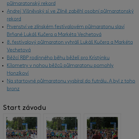
půlmaratonský rekord
Andrej Višněvský si ve Zlíně zaběhl osobní půlmaratonský
rekord
Prvenství ve zlínském festivalovém půlmaratonu slaví
Brňané Lukáš Kučera a Markéta Vechetová
8. festivalový půlmaraton vyhráli Lukáš Kučera a Markéta
Vechetová
Běžci RBP rodinného běhu běželi pro Kristýnku
Kilometry v nohou běžců půlmaratonu pomohly
Honzíkovi
Na startovné půlmaratonu vysbíral do futrálu. A byl z toho
bronz
Start závodu