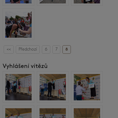
<<
Předchozí
6
7
8
Vyhlášení vítězů