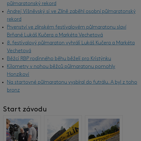
půlmaratonský rekord
Andrej Višněvský si ve Zlíně zaběhl osobní půlmaratonský
rekord
Prvenství ve zlínském festivalovém půlmaratonu slaví
Brňané Lukáš Kučera a Markéta Vechetová
8. festivalový půlmaraton vyhráli Lukáš Kučera a Markéta
Vechetová
Běžci RBP rodinného běhu běželi pro Kristýnku
Kilometry v nohou běžců půlmaratonu pomohly
Honzíkovi
Na startovné půlmaratonu vysbíral do futrálu. A byl z toho
bronz
Start závodu