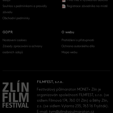
údajů
Plná moc k vyzvednutí balíčku
Souhlas s podmínkami a pravidly
Registrace závodníka na místě
závodu
Obchodní podmínky
GDPR
O webu
Nastavení cookies
Prohlášení o přístupnosti
Zásady zpracování a ochrany
Ochrana autorského díla
osobních údajů
Mapa webu
FILMFEST, s.r.o.
Festivalový půlmaraton MONET+ Zlín je
organizován společností FILMFEST, s.r.o. (se
sídlem Filmová 174, 760 01 Zlín) a Běhy Zlín,
z.s. (se sídlem Vylanta 235, 763 16 Fryšták).
E-mail:
tym@zlinskypulmaraton.cz