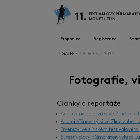
Propozice
Registrace
Star
GALERIE
8. ROČNÍK 2023
Fotografie, 
Články a reportáže
Adéla Stavinohová si ve Zlíně zabě
Andrej Višněvský si ve Zlíně zaběh
Prvenství ve zlínském festivalové
8. festivalový půlmaraton vyhráli 