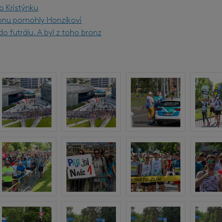
o Kristýnku
onu pomohly Honzíkovi
o futrálu. A byl z toho bronz