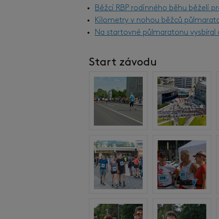
Běžci RBP rodinného běhu běželi pr
Kilometry v nohou běžců půlmarat
Na startovné půlmaratonu vysbíral d
Start závodu