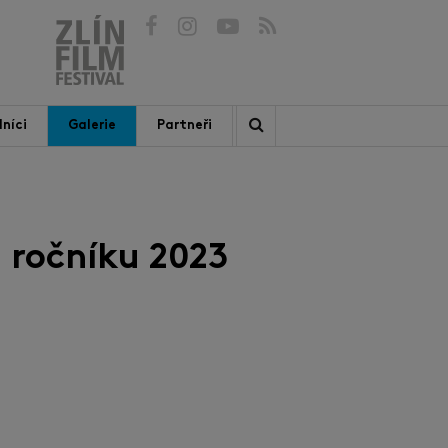
níci
Galerie
Partneři
 ročníku 2023