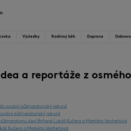
tovka
Výsledky
Rodinný běh
Doprava
Dobrovol
videa a reportáže z osmého
hla osobní půlmaratonský rekord
l osobní půlmaratonský rekord
m půlmaratonu slaví Brňané Lukáš Kučera a Markéta Vechetová
Lukáš Kučera a Markéta Vechetová