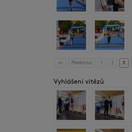
<<
Předchozí
1
2
3
Vyhlášení vítězů