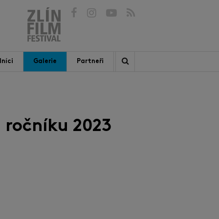
níci
Galerie
Partneři
 ročníku 2023