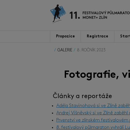
Propozice
Registrace
Star
GALERIE
8. ROČNÍK 2023
Fotografie, 
Články a reportáže
Adéla Stavinohová si ve Zlíně zabě
Andrej Višněvský si ve Zlíně zaběh
Prvenství ve zlínském festivalové
8. festivalový půlmaraton vyhráli 