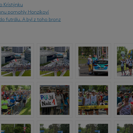
o Kristýnku
onu pomohly Honzíkovi
o futrálu. A byl z toho bronz