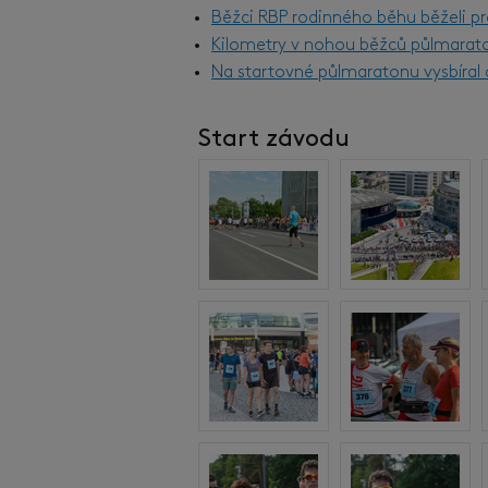
Běžci RBP rodinného běhu běželi pr
Kilometry v nohou běžců půlmarat
Na startovné půlmaratonu vysbíral d
Start závodu