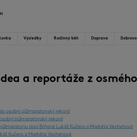
tovka
Výsledky
Rodinný běh
Doprava
Dobrovol
videa a reportáže z osmého
hla osobní půlmaratonský rekord
l osobní půlmaratonský rekord
m půlmaratonu slaví Brňané Lukáš Kučera a Markéta Vechetová
Lukáš Kučera a Markéta Vechetová