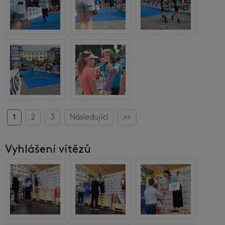
1
2
3
Následující
>>
Vyhlášení vítězů