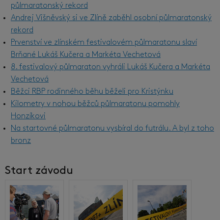
půlmaratonský rekord
Andrej Višněvský si ve Zlíně zaběhl osobní půlmaratonský
rekord
Prvenství ve zlínském festivalovém půlmaratonu slaví
Brňané Lukáš Kučera a Markéta Vechetová
8. festivalový půlmaraton vyhráli Lukáš Kučera a Markéta
Vechetová
Běžci RBP rodinného běhu běželi pro Kristýnku
Kilometry v nohou běžců půlmaratonu pomohly
Honzíkovi
Na startovné půlmaratonu vysbíral do futrálu. A byl z toho
bronz
Start závodu