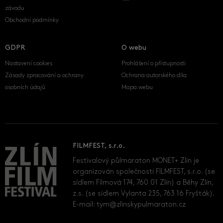
závodu
Obchodní podmínky
GDPR
O webu
Nastavení cookies
Prohlášení o přístupnosti
Zásady zpracování a ochrany
Ochrana autorského díla
osobních údajů
Mapa webu
FILMFEST, s.r.o.
Festivalový půlmaraton MONET+ Zlín je
organizován společností FILMFEST, s.r.o. (se
sídlem Filmová 174, 760 01 Zlín) a Běhy Zlín,
z.s. (se sídlem Vylanta 235, 763 16 Fryšták).
E-mail:
tym@zlinskypulmaraton.cz