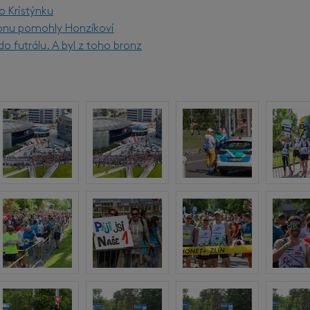
o Kristýnku
onu pomohly Honzíkovi
o futrálu. A byl z toho bronz