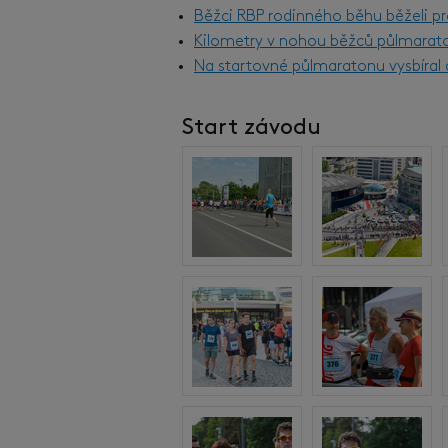
Běžci RBP rodinného běhu běželi pr
Kilometry v nohou běžců půlmarat
Na startovné půlmaratonu vysbíral d
Start závodu