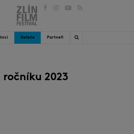
níci
Galerie
Partneři
 ročníku 2023