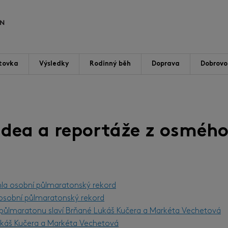
tovka
Výsledky
Rodinný běh
Doprava
Dobrovol
videa a reportáže z osmého
hla osobní půlmaratonský rekord
l osobní půlmaratonský rekord
m půlmaratonu slaví Brňané Lukáš Kučera a Markéta Vechetová
Lukáš Kučera a Markéta Vechetová