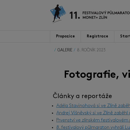
Propozice
Registrace
Star
GALERIE
8. ROČNÍK 2023
Fotografie, 
Články a reportáže
Adéla Stavinohová si ve Zlíně zabě
Andrej Višněvský si ve Zlíně zaběh
Prvenství ve zlínském festivalové
8. festivalový půlmaraton vyhráli 