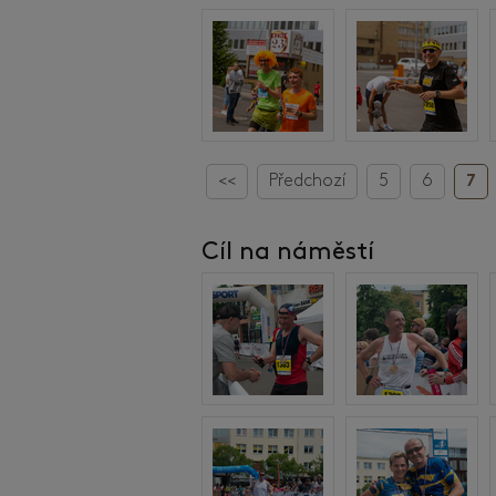
<<
Předchozí
5
6
7
Cíl na náměstí