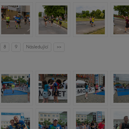
8
9
Následující
>>