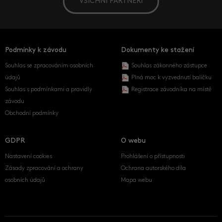
VŠICHNI PARTNEŘI
Podmínky k závodu
Dokumenty ke stažení
Souhlas se zpracováním osobních
Souhlas zákonného zástupce
údajů
Plná moc k vyzvednutí balíčku
Souhlas s podmínkami a pravidly
Registrace závodníka na místě
závodu
Obchodní podmínky
GDPR
O webu
Nastavení cookies
Prohlášení o přístupnosti
Zásady zpracování a ochrany
Ochrana autorského díla
osobních údajů
Mapa webu