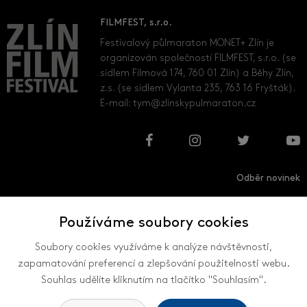
FILMFEST, s.r.o.
Festivalový půlmaraton MONET+ Zlín je
organizován společností FILMFEST, s.r.o. (se
sídlem Filmová 174, 760 01 Zlín) a Běhy Zlín,
z.s. (se sídlem Vylanta 235, 763 16 Fryšták).
E-mail:
tym@zlinskypulmaraton.cz
Odběr novinek
Používáme soubory cookies
Přihlásit
Odhlásit
Soubory cookies využíváme k analýze návštěvnosti,
zapamatování preferencí a zlepšování použitelnosti webu.
Souhlas udělíte kliknutím na tlačítko "Souhlasím".