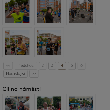
<<
Předchozí
2
3
4
5
6
Následující
>>
Cíl na náměstí