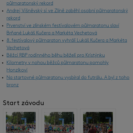
půlmaratonský rekord
Andrej Višněvský si ve Zlíně zaběhl osobní půlmaratonský
rekord
Prvenství ve zlínském festivalovém půlmaratonu slaví
Brňané Lukáš Kučera a Markéta Vechetová
8. festivalový půlmaraton vyhráli Lukáš Kučera a Markéta
Vechetová
Běžci RBP rodinného běhu běželi pro Kristýnku
Kilometry v nohou běžců půlmaratonu pomohly
Honzíkovi
Na startovné půlmaratonu vysbíral do futrálu. A byl z toho
bronz
Start závodu