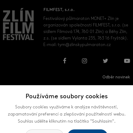
FILMFEST, s.r.o.
Festivalový půlmaraton MONET+ Zlín je
organizován společností FILMFEST, s.r.o. (se
sídlem Filmová 174, 760 01 Zlín) a Běhy Zlín,
z.s. (se sídlem Vylanta 235, 763 16 Fryšták).
E-mail:
tym@zlinskypulmaraton.cz
Odběr novinek
Používáme soubory cookies
Přihlásit
Odhlásit
Soubory cookies využíváme k analýze návštěvnosti,
zapamatování preferencí a zlepšování použitelnosti webu.
Souhlas udělíte kliknutím na tlačítko "Souhlasím".