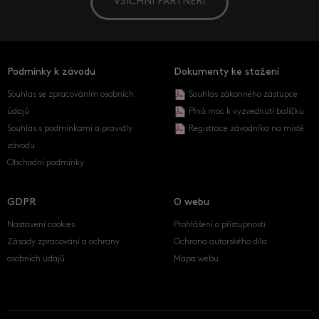
VŠICHNI PARTNEŘI
Podmínky k závodu
Dokumenty ke stažení
Souhlas se zpracováním osobních
Souhlas zákonného zástupce
údajů
Plná moc k vyzvednutí balíčku
Souhlas s podmínkami a pravidly
Registrace závodníka na místě
závodu
Obchodní podmínky
GDPR
O webu
Nastavení cookies
Prohlášení o přístupnosti
Zásady zpracování a ochrany
Ochrana autorského díla
osobních údajů
Mapa webu