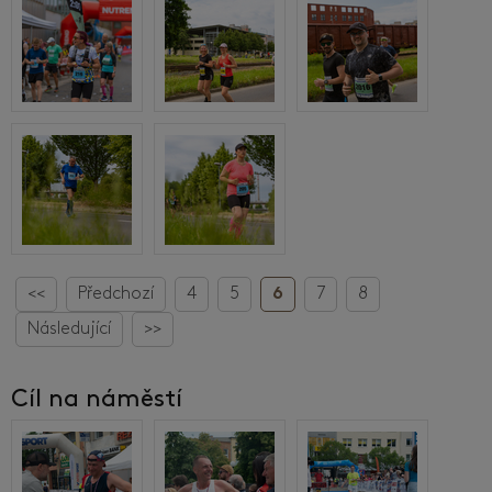
<<
Předchozí
4
5
6
7
8
Následující
>>
Cíl na náměstí