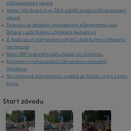
půlmaratonský rekord
Andrej Višněvský si ve Zlíně zaběhl osobní půlmaratonský
rekord
Prvenství ve zlínském festivalovém půlmaratonu slaví
Brňané Lukáš Kučera a Markéta Vechetová
8. festivalový půlmaraton vyhráli Lukáš Kučera a Markéta
Vechetová
Běžci RBP rodinného běhu běželi pro Kristýnku
Kilometry v nohou běžců půlmaratonu pomohly
Honzíkovi
Na startovné půlmaratonu vysbíral do futrálu. A byl z toho
bronz
Start závodu