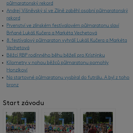
půlmaratonský rekord
Andrej Višněvský si ve Zlíně zaběhl osobní půlmaratonský
rekord
Prvenství ve zlínském festivalovém půlmaratonu slaví
Brňané Lukáš Kučera a Markéta Vechetová
8. festivalový půlmaraton vyhráli Lukáš Kučera a Markéta
Vechetová
Běžci RBP rodinného běhu běželi pro Kristýnku
Kilometry v nohou běžců půlmaratonu pomohly
Honzíkovi
Na startovné půlmaratonu vysbíral do futrálu. A byl z toho
bronz
Start závodu