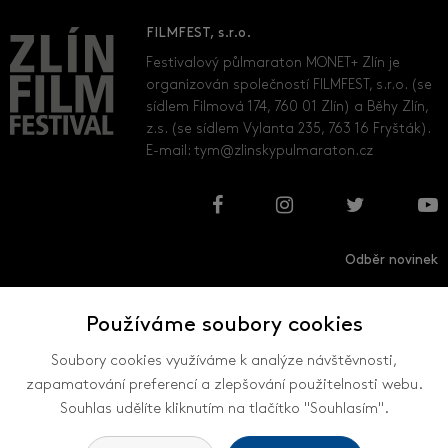
FILMFEST, s.r.o.
Festivalový půlmaraton MONET+ Zlín je
organizován společností FILMFEST, s.r.o. (se
sídlem Filmová 174, 760 01 Zlín) a Běhy Zlín,
z.s. (se sídlem Vylanta 235, 763 16 Fryšták).
E-mail:
tym@zlinskypulmaraton.cz
Odběr novinek
Používáme soubory cookies
Přihlásit
Odhlásit
Soubory cookies využíváme k analýze návštěvnosti,
zapamatování preferencí a zlepšování použitelnosti webu.
Souhlas udělíte kliknutím na tlačítko "Souhlasím".