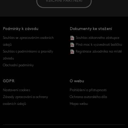
VŠICHNI PARTNEŘI
Podmínky k závodu
Dokumenty ke stažení
Souhlas se zpracováním osobních
Souhlas zákonného zástupce
údajů
Plná moc k vyzvednutí balíčku
Souhlas s podmínkami a pravidly
Registrace závodníka na místě
závodu
Obchodní podmínky
GDPR
O webu
Nastavení cookies
Prohlášení o přístupnosti
Zásady zpracování a ochrany
Ochrana autorského díla
osobních údajů
Mapa webu