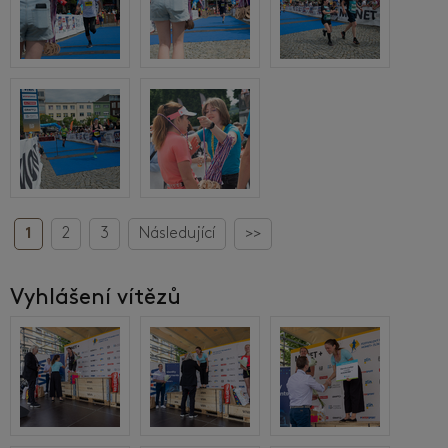
1
2
3
Následující
>>
Vyhlášení vítězů