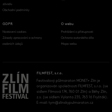
závodu
Obchodní podmínky
GDPR
O webu
Nastavení cookies
Prohlášení o přístupnosti
Zásady zpracování a ochrany
Ochrana autorského díla
osobních údajů
Mapa webu
FILMFEST, s.r.o.
Festivalový půlmaraton MONET+ Zlín je
organizován společností FILMFEST, s.r.o. (se
sídlem Filmová 174, 760 01 Zlín) a Běhy Zlín,
z.s. (se sídlem Vylanta 235, 763 16 Fryšták).
E-mail:
tym@zlinskypulmaraton.cz