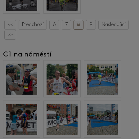
<<
Předchozí
6
7
8
9
Následující
>>
Cíl na náměstí