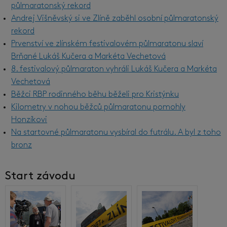
půlmaratonský rekord
Andrej Višněvský si ve Zlíně zaběhl osobní půlmaratonský
rekord
Prvenství ve zlínském festivalovém půlmaratonu slaví
Brňané Lukáš Kučera a Markéta Vechetová
8. festivalový půlmaraton vyhráli Lukáš Kučera a Markéta
Vechetová
Běžci RBP rodinného běhu běželi pro Kristýnku
Kilometry v nohou běžců půlmaratonu pomohly
Honzíkovi
Na startovné půlmaratonu vysbíral do futrálu. A byl z toho
bronz
Start závodu