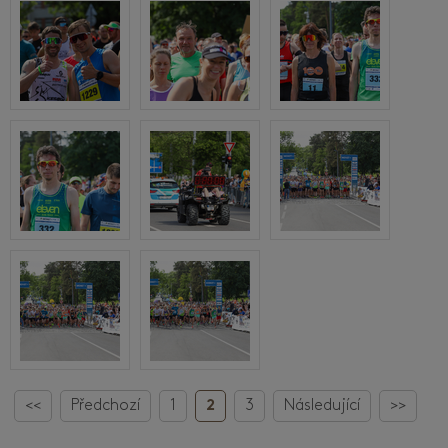
<<
Předchozí
1
2
3
Následující
>>