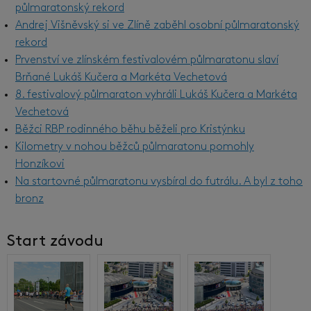
půlmaratonský rekord
Andrej Višněvský si ve Zlíně zaběhl osobní půlmaratonský
rekord
Prvenství ve zlínském festivalovém půlmaratonu slaví
Brňané Lukáš Kučera a Markéta Vechetová
8. festivalový půlmaraton vyhráli Lukáš Kučera a Markéta
Vechetová
Běžci RBP rodinného běhu běželi pro Kristýnku
Kilometry v nohou běžců půlmaratonu pomohly
Honzíkovi
Na startovné půlmaratonu vysbíral do futrálu. A byl z toho
bronz
Start závodu