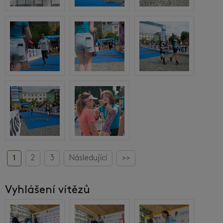
1
2
3
Následující
>>
Vyhlášení vítězů