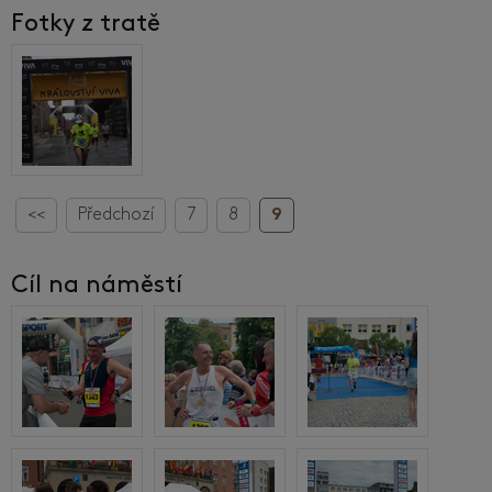
Fotky z tratě
<<
Předchozí
7
8
9
Cíl na náměstí