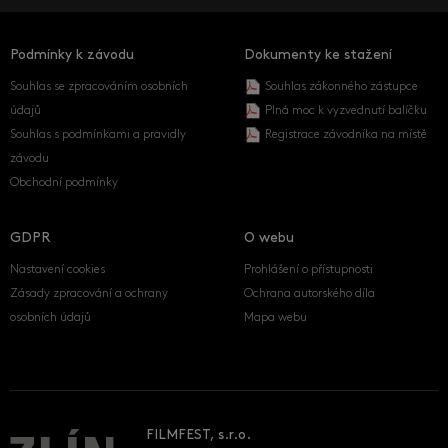
Podmínky k závodu
Dokumenty ke stažení
Souhlas se zpracováním osobních
Souhlas zákonného zástupce
údajů
Plná moc k vyzvednutí balíčku
Souhlas s podmínkami a pravidly
Registrace závodníka na místě
závodu
Obchodní podmínky
GDPR
O webu
Nastavení cookies
Prohlášení o přístupnosti
Zásady zpracování a ochrany
Ochrana autorského díla
osobních údajů
Mapa webu
FILMFEST, s.r.o.