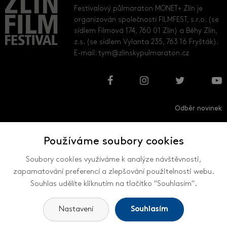
Festivalový půlmaraton MONET+ Zlín je
organizován společností FILMFEST, s.r.o. (se
sídlem Filmová 174, 760 01 Zlín) a Běhy Zlín,
z.s. (se sídlem Vylanta 235, 763 16 Fryšták).
E-mail:
tym@zlinskypulmaraton.cz
Odběr novinek
Používáme soubory cookies
Přihlásit
Odhlásit
Soubory cookies využíváme k analýze návštěvnosti,
zapamatování preferencí a zlepšování použitelnosti webu.
Souhlas udělíte kliknutím na tlačítko "Souhlasím".
VŠECHNY KONTAKTY
Nastavení
Souhlasím