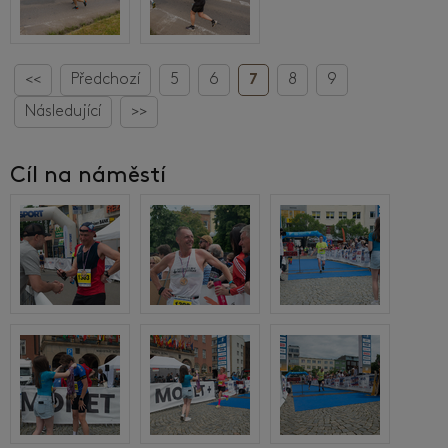
<<
Předchozí
5
6
7
8
9
Následující
>>
Cíl na náměstí