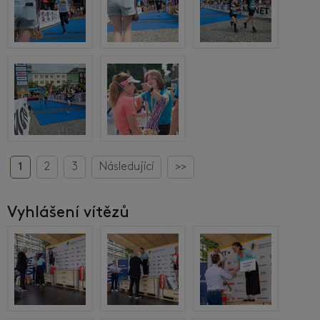
1
2
3
Následující
>>
Vyhlášení vítězů