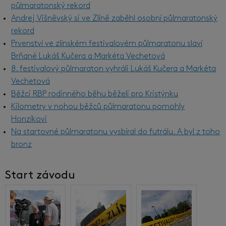
půlmaratonský rekord
Andrej Višněvský si ve Zlíně zaběhl osobní půlmaratonský
rekord
Prvenství ve zlínském festivalovém půlmaratonu slaví
Brňané Lukáš Kučera a Markéta Vechetová
8. festivalový půlmaraton vyhráli Lukáš Kučera a Markéta
Vechetová
Běžci RBP rodinného běhu běželi pro Kristýnku
Kilometry v nohou běžců půlmaratonu pomohly
Honzíkovi
Na startovné půlmaratonu vysbíral do futrálu. A byl z toho
bronz
Start závodu