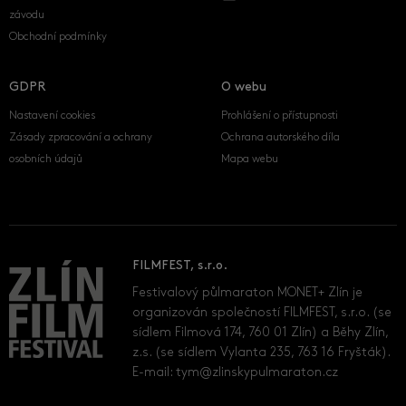
závodu
Obchodní podmínky
GDPR
O webu
Nastavení cookies
Prohlášení o přístupnosti
Zásady zpracování a ochrany
Ochrana autorského díla
osobních údajů
Mapa webu
FILMFEST, s.r.o.
Festivalový půlmaraton MONET+ Zlín je
organizován společností FILMFEST, s.r.o. (se
sídlem Filmová 174, 760 01 Zlín) a Běhy Zlín,
z.s. (se sídlem Vylanta 235, 763 16 Fryšták).
E-mail:
tym@zlinskypulmaraton.cz