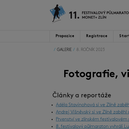
Propozice
Registrace
Star
GALERIE
8. ROČNÍK 2023
Fotografie, 
Články a reportáže
Adéla Stavinohová si ve Zlíně zabě
Andrej Višněvský si ve Zlíně zaběh
Prvenství ve zlínském festivalové
8. festivalový půlmaraton vyhráli 