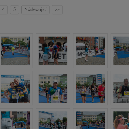
4
5
Následující
>>