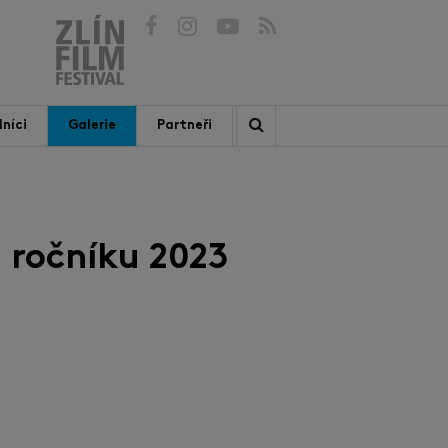
níci
Galerie
Partneři
 ročníku 2023