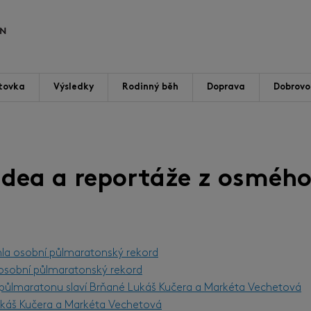
tovka
Výsledky
Rodinný běh
Doprava
Dobrovol
videa a reportáže z osmého
hla osobní půlmaratonský rekord
l osobní půlmaratonský rekord
m půlmaratonu slaví Brňané Lukáš Kučera a Markéta Vechetová
Lukáš Kučera a Markéta Vechetová