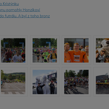
o Kristýnku
onu pomohly Honzíkovi
o futrálu. A byl z toho bronz