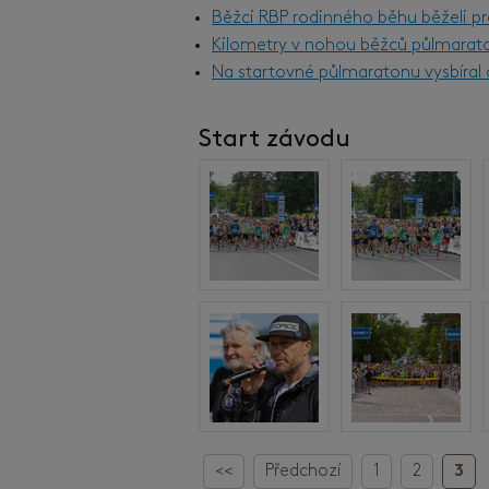
Běžci RBP rodinného běhu běželi pr
Kilometry v nohou běžců půlmarat
Na startovné půlmaratonu vysbíral d
Start závodu
<<
Předchozí
1
2
3