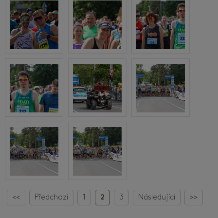
<<
Předchozí
1
2
3
Následující
>>