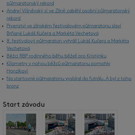
půlmaratonský rekord
Andrej Višněvský si ve Zlíně zaběhl osobní půlmaratonský
rekord
Prvenství ve zlínském festivalovém půlmaratonu slaví
Brňané Lukáš Kučera a Markéta Vechetová
8. festivalový půlmaraton vyhráli Lukáš Kučera a Markéta
Vechetová
Běžci RBP rodinného běhu běželi pro Kristýnku
Kilometry v nohou běžců půlmaratonu pomohly
Honzíkovi
Na startovné půlmaratonu vysbíral do futrálu. A byl z toho
bronz
Start závodu