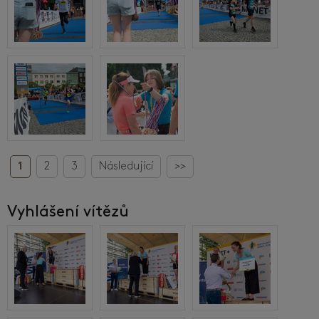
1
2
3
Následující
>>
Vyhlášení vítězů