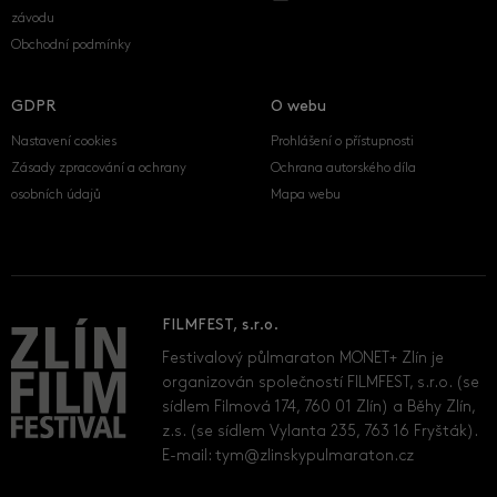
závodu
Obchodní podmínky
GDPR
O webu
Nastavení cookies
Prohlášení o přístupnosti
Zásady zpracování a ochrany
Ochrana autorského díla
osobních údajů
Mapa webu
FILMFEST, s.r.o.
Festivalový půlmaraton MONET+ Zlín je
organizován společností FILMFEST, s.r.o. (se
sídlem Filmová 174, 760 01 Zlín) a Běhy Zlín,
z.s. (se sídlem Vylanta 235, 763 16 Fryšták).
E-mail:
tym@zlinskypulmaraton.cz