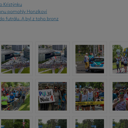
o Kristýnku
onu pomohly Honzíkovi
o futrálu. A byl z toho bronz