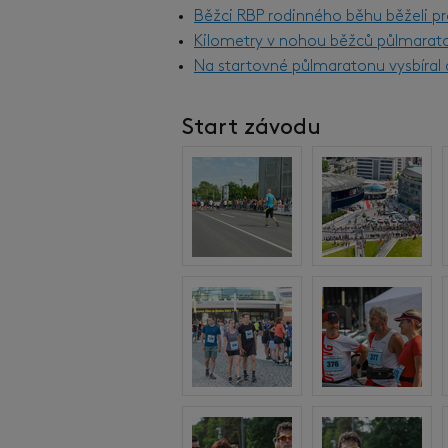
Běžci RBP rodinného běhu běželi pr
Kilometry v nohou běžců půlmarat
Na startovné půlmaratonu vysbíral d
Start závodu