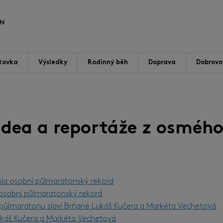
tovka
Výsledky
Rodinný běh
Doprava
Dobrovol
videa a reportáže z osmého
hla osobní půlmaratonský rekord
l osobní půlmaratonský rekord
m půlmaratonu slaví Brňané Lukáš Kučera a Markéta Vechetová
Lukáš Kučera a Markéta Vechetová