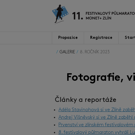
Propozice
Registrace
Star
GALERIE
8. ROČNÍK 2023
Fotografie, 
Články a reportáže
Adéla Stavinohová si ve Zlíně zabě
Andrej Višněvský si ve Zlíně zaběh
Prvenství ve zlínském festivalové
8. festivalový půlmaraton vyhráli 