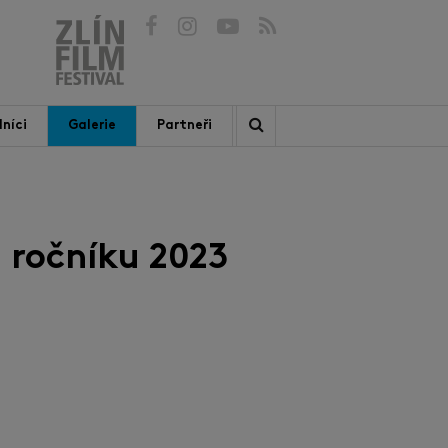
níci
Galerie
Partneři
 ročníku 2023