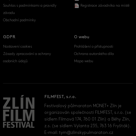
Souhlas s podmínkami a pravidly
Registrace závodníka na místě
závodu
Obchodní podmínky
GDPR
O webu
Nastavení cookies
Prohlášení o přístupnosti
Zásady zpracování a ochrany
Ochrana autorského díla
osobních údajů
Mapa webu
FILMFEST, s.r.o.
Festivalový půlmaraton MONET+ Zlín je
organizován společností FILMFEST, s.r.o. (se
sídlem Filmová 174, 760 01 Zlín) a Běhy Zlín,
z.s. (se sídlem Vylanta 235, 763 16 Fryšták).
E-mail:
tym@zlinskypulmaraton.cz