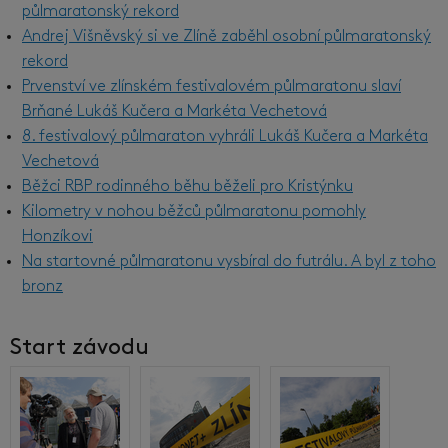
půlmaratonský rekord
Andrej Višněvský si ve Zlíně zaběhl osobní půlmaratonský
rekord
Prvenství ve zlínském festivalovém půlmaratonu slaví
Brňané Lukáš Kučera a Markéta Vechetová
8. festivalový půlmaraton vyhráli Lukáš Kučera a Markéta
Vechetová
Běžci RBP rodinného běhu běželi pro Kristýnku
Kilometry v nohou běžců půlmaratonu pomohly
Honzíkovi
Na startovné půlmaratonu vysbíral do futrálu. A byl z toho
bronz
Start závodu