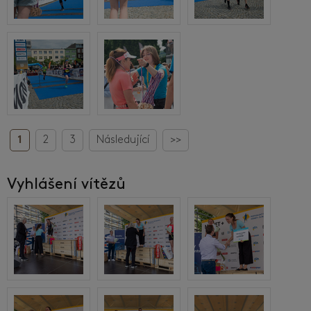
1
2
3
Následující
>>
Vyhlášení vítězů