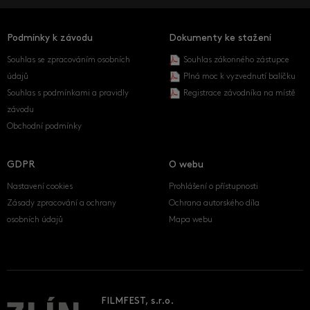
Podmínky k závodu
Dokumenty ke stažení
Souhlas se zpracováním osobních
Souhlas zákonného zástupce
údajů
Plná moc k vyzvednutí balíčku
Souhlas s podmínkami a pravidly
Registrace závodníka na místě
závodu
Obchodní podmínky
GDPR
O webu
Nastavení cookies
Prohlášení o přístupnosti
Zásady zpracování a ochrany
Ochrana autorského díla
osobních údajů
Mapa webu
FILMFEST, s.r.o.