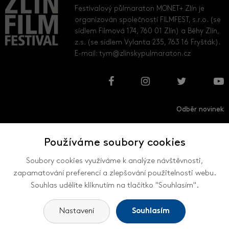
Festivalový půlmaraton MONET+ Zlín je
organizován společností FILMFEST, s.r.o. (se
sídlem Filmová 174, 760 01 Zlín) a Běhy Zlín,
z.s. (se sídlem Vylanta 235, 763 16 Fryšták).
E-mail:
tym@zlinskypulmaraton.cz
Odběr novinek
Používáme soubory cookies
Přihlásit
Odhlásit
Soubory cookies využíváme k analýze návštěvnosti,
zapamatování preferencí a zlepšování použitelnosti webu.
Souhlas udělíte kliknutím na tlačítko "Souhlasím".
VŠECHNY KONTAKTY
Nastavení
Souhlasím