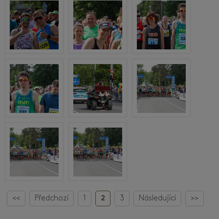
<<
Předchozí
1
2
3
Následující
>>