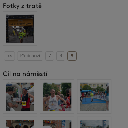
Fotky z tratě
<<
Předchozí
7
8
9
Cíl na náměstí