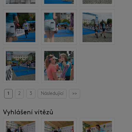
1
2
3
Následující
>>
Vyhlášení vítězů