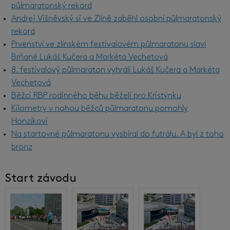
půlmaratonský rekord
Andrej Višněvský si ve Zlíně zaběhl osobní půlmaratonský
rekord
Prvenství ve zlínském festivalovém půlmaratonu slaví
Brňané Lukáš Kučera a Markéta Vechetová
8. festivalový půlmaraton vyhráli Lukáš Kučera a Markéta
Vechetová
Běžci RBP rodinného běhu běželi pro Kristýnku
Kilometry v nohou běžců půlmaratonu pomohly
Honzíkovi
Na startovné půlmaratonu vysbíral do futrálu. A byl z toho
bronz
Start závodu