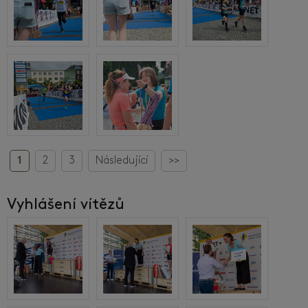
1
2
3
Následující
>>
Vyhlášení vítězů