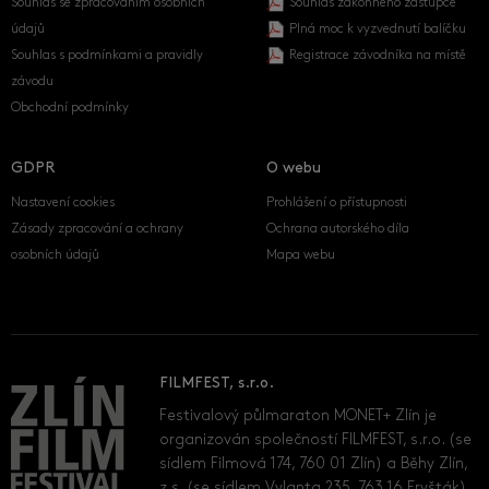
Souhlas se zpracováním osobních
Souhlas zákonného zástupce
údajů
Plná moc k vyzvednutí balíčku
Souhlas s podmínkami a pravidly
Registrace závodníka na místě
závodu
Obchodní podmínky
GDPR
O webu
Nastavení cookies
Prohlášení o přístupnosti
Zásady zpracování a ochrany
Ochrana autorského díla
osobních údajů
Mapa webu
FILMFEST, s.r.o.
Festivalový půlmaraton MONET+ Zlín je
organizován společností FILMFEST, s.r.o. (se
sídlem Filmová 174, 760 01 Zlín) a Běhy Zlín,
z.s. (se sídlem Vylanta 235, 763 16 Fryšták).