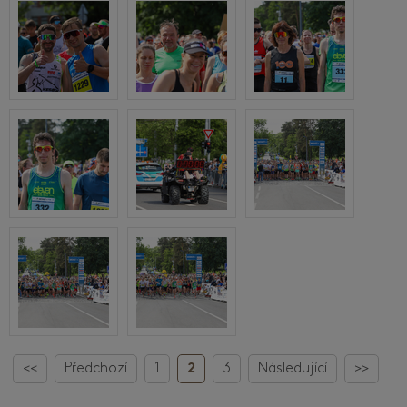
<<
Předchozí
1
2
3
Následující
>>