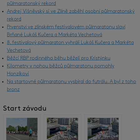
půlmaratonský rekord
Andrej Višněvský si ve Zlíně zaběhl osobní půlmaratonský
rekord
Prvenství ve zlínském festivalovém půlmaratonu slaví
Brňané Lukáš Kučera a Markéta Vechetová
8. festivalový půlmaraton vyhráli Lukáš Kučera a Markéta
Vechetová
Běžci RBP rodinného běhu běželi pro Kristýnku
Kilometry v nohou běžců půlmaratonu pomohly
Honzíkovi
Na startovné půlmaratonu vysbíral do futrálu. A byl z toho
bronz
Start závodu