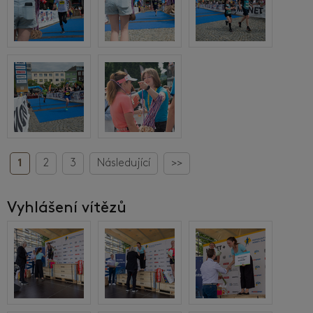
1
2
3
Následující
>>
Vyhlášení vítězů