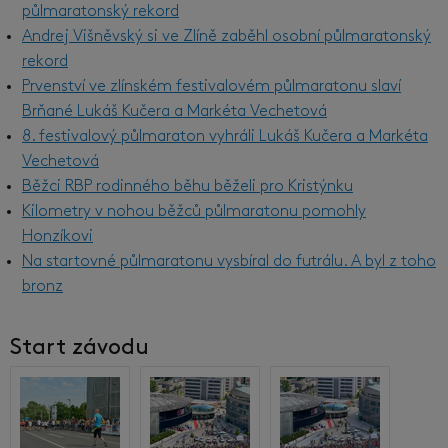
půlmaratonský rekord
Andrej Višněvský si ve Zlíně zaběhl osobní půlmaratonský
rekord
Prvenství ve zlínském festivalovém půlmaratonu slaví
Brňané Lukáš Kučera a Markéta Vechetová
8. festivalový půlmaraton vyhráli Lukáš Kučera a Markéta
Vechetová
Běžci RBP rodinného běhu běželi pro Kristýnku
Kilometry v nohou běžců půlmaratonu pomohly
Honzíkovi
Na startovné půlmaratonu vysbíral do futrálu. A byl z toho
bronz
Start závodu