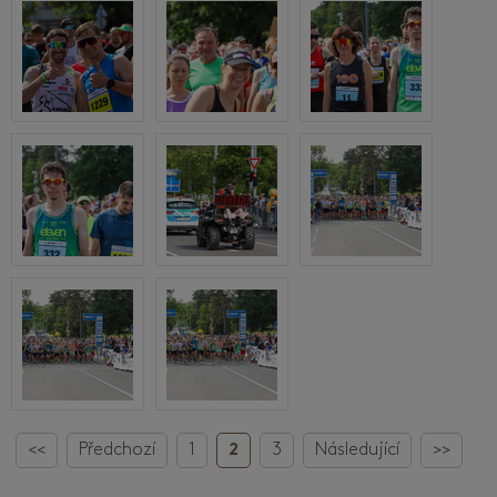
<<
Předchozí
1
2
3
Následující
>>