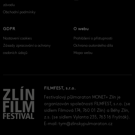
závodu
Obchodní podmínky
GDPR
O webu
Nastavení cookies
Prohlášení o přístupnosti
Zásady zpracování a ochrany
Ochrana autorského díla
osobních údajů
Mapa webu
FILMFEST, s.r.o.
Festivalový půlmaraton MONET+ Zlín je
organizován společností FILMFEST, s.r.o. (se
sídlem Filmová 174, 760 01 Zlín) a Běhy Zlín,
z.s. (se sídlem Vylanta 235, 763 16 Fryšták).
E-mail:
tym@zlinskypulmaraton.cz