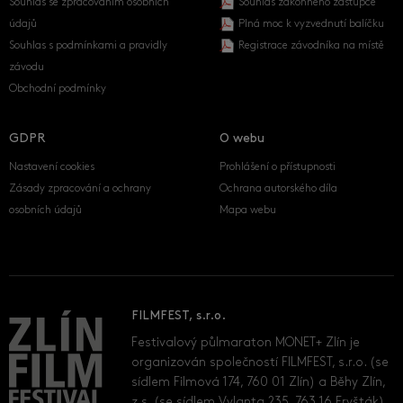
Souhlas se zpracováním osobních
Souhlas zákonného zástupce
údajů
Plná moc k vyzvednutí balíčku
Souhlas s podmínkami a pravidly
Registrace závodníka na místě
závodu
Obchodní podmínky
GDPR
O webu
Nastavení cookies
Prohlášení o přístupnosti
Zásady zpracování a ochrany
Ochrana autorského díla
osobních údajů
Mapa webu
FILMFEST, s.r.o.
Festivalový půlmaraton MONET+ Zlín je
organizován společností FILMFEST, s.r.o. (se
sídlem Filmová 174, 760 01 Zlín) a Běhy Zlín,
z.s. (se sídlem Vylanta 235, 763 16 Fryšták).