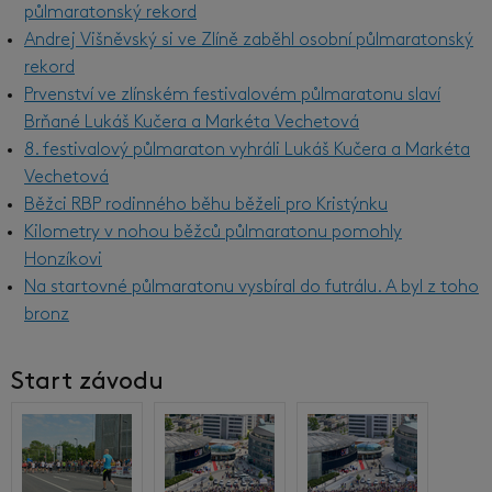
půlmaratonský rekord
Andrej Višněvský si ve Zlíně zaběhl osobní půlmaratonský
rekord
Prvenství ve zlínském festivalovém půlmaratonu slaví
Brňané Lukáš Kučera a Markéta Vechetová
8. festivalový půlmaraton vyhráli Lukáš Kučera a Markéta
Vechetová
Běžci RBP rodinného běhu běželi pro Kristýnku
Kilometry v nohou běžců půlmaratonu pomohly
Honzíkovi
Na startovné půlmaratonu vysbíral do futrálu. A byl z toho
bronz
Start závodu