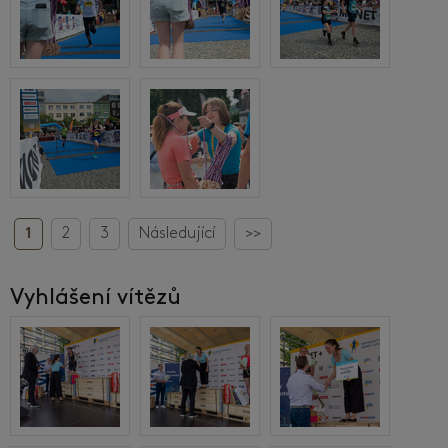
1
2
3
Následující
>>
Vyhlášení vítězů