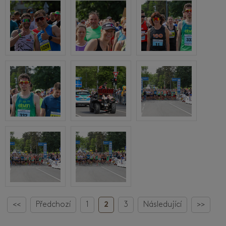
<<
Předchozí
1
2
3
Následující
>>