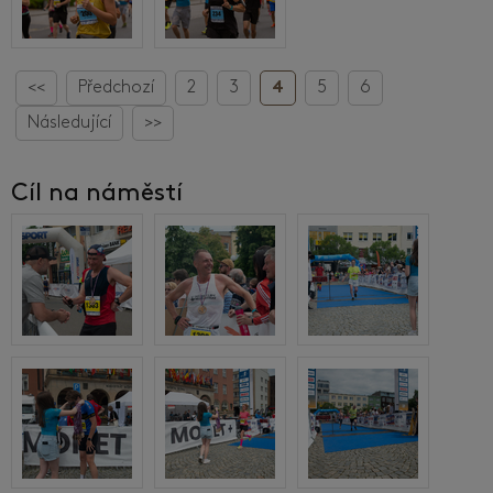
<<
Předchozí
2
3
4
5
6
Následující
>>
Cíl na náměstí