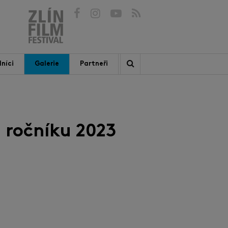
níci
Galerie
Partneři
 ročníku 2023