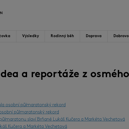
tovka
Výsledky
Rodinný běh
Doprava
Dobrovol
videa a reportáže z osmého
hla osobní půlmaratonský rekord
l osobní půlmaratonský rekord
m půlmaratonu slaví Brňané Lukáš Kučera a Markéta Vechetová
Lukáš Kučera a Markéta Vechetová