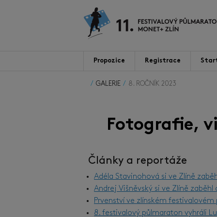
Propozice
Registrace
Star
GALERIE
8. ROČNÍK 2023
Fotografie, 
Články a reportáže
Adéla Stavinohová si ve Zlíně zabě
Andrej Višněvský si ve Zlíně zaběh
Prvenství ve zlínském festivalové
8. festivalový půlmaraton vyhráli 