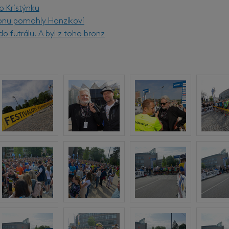
o Kristýnku
onu pomohly Honzíkovi
o futrálu. A byl z toho bronz