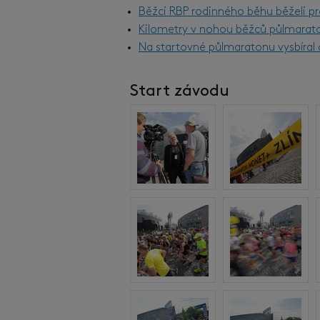
Běžci RBP rodinného běhu běželi pr
Kilometry v nohou běžců půlmarat
Na startovné půlmaratonu vysbíral d
Start závodu