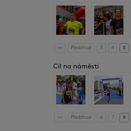
<<
Předchozí
3
4
5
Cíl na náměstí
<<
Předchozí
6
7
8