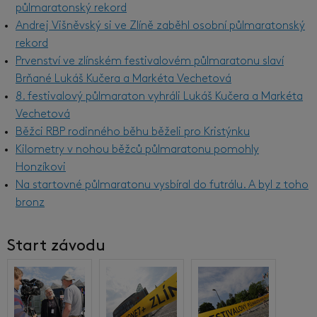
půlmaratonský rekord
Andrej Višněvský si ve Zlíně zaběhl osobní půlmaratonský
rekord
Prvenství ve zlínském festivalovém půlmaratonu slaví
Brňané Lukáš Kučera a Markéta Vechetová
8. festivalový půlmaraton vyhráli Lukáš Kučera a Markéta
Vechetová
Běžci RBP rodinného běhu běželi pro Kristýnku
Kilometry v nohou běžců půlmaratonu pomohly
Honzíkovi
Na startovné půlmaratonu vysbíral do futrálu. A byl z toho
bronz
Start závodu