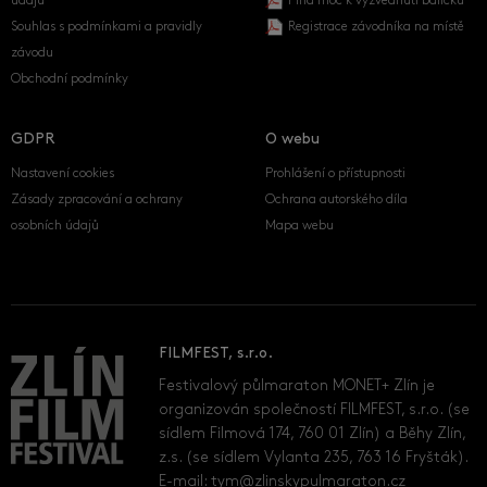
údajů
Plná moc k vyzvednutí balíčku
Souhlas s podmínkami a pravidly
Registrace závodníka na místě
závodu
Obchodní podmínky
GDPR
O webu
Nastavení cookies
Prohlášení o přístupnosti
Zásady zpracování a ochrany
Ochrana autorského díla
osobních údajů
Mapa webu
FILMFEST, s.r.o.
Festivalový půlmaraton MONET+ Zlín je
organizován společností FILMFEST, s.r.o. (se
sídlem Filmová 174, 760 01 Zlín) a Běhy Zlín,
z.s. (se sídlem Vylanta 235, 763 16 Fryšták).
E-mail:
tym@zlinskypulmaraton.cz