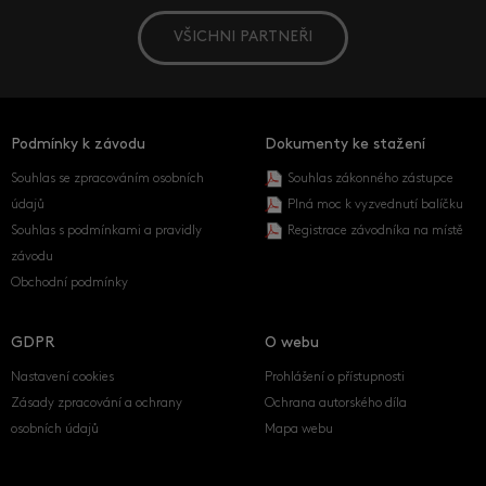
VŠICHNI PARTNEŘI
Podmínky k závodu
Dokumenty ke stažení
Souhlas se zpracováním osobních
Souhlas zákonného zástupce
údajů
Plná moc k vyzvednutí balíčku
Souhlas s podmínkami a pravidly
Registrace závodníka na místě
závodu
Obchodní podmínky
GDPR
O webu
Nastavení cookies
Prohlášení o přístupnosti
Zásady zpracování a ochrany
Ochrana autorského díla
osobních údajů
Mapa webu