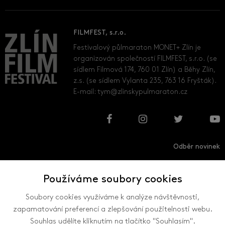
FILMFEST, s.r.o.
Festivalový půlmaraton MONET+ Zlín je
organizován společností FILMFEST, s.r.o. (se
sídlem Filmová 174, 760 01 Zlín) a Běhy Zlín,
z.s. (se sídlem Vylanta 235, 763 16 Fryšták).
E-mail:
tym@zlinskypulmaraton.cz
Odběr novinek
Používáme soubory cookies
Přihlásit
Odhlásit
Soubory cookies využíváme k analýze návštěvnosti,
zapamatování preferencí a zlepšování použitelnosti webu.
Souhlas udělíte kliknutím na tlačítko "Souhlasím".