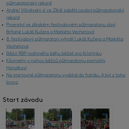
půlmaratonský rekord
Andrej Višněvský si ve Zlíně zaběhl osobní půlmaratonský
rekord
Prvenství ve zlínském festivalovém půlmaratonu slaví
Brňané Lukáš Kučera a Markéta Vechetová
8. festivalový půlmaraton vyhráli Lukáš Kučera a Markéta
Vechetová
Běžci RBP rodinného běhu běželi pro Kristýnku
Kilometry v nohou běžců půlmaratonu pomohly
Honzíkovi
Na startovné půlmaratonu vysbíral do futrálu. A byl z toho
bronz
Start závodu