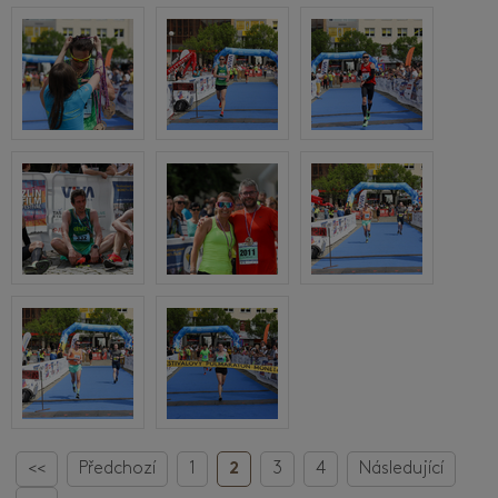
<<
Předchozí
1
2
3
4
Následující