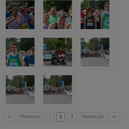
<<
Předchozí
1
2
3
Následující
>>