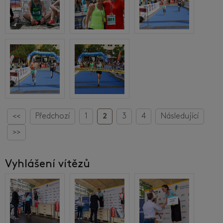
<<
Předchozí
1
2
3
4
Následující
>>
Vyhlášení vítězů