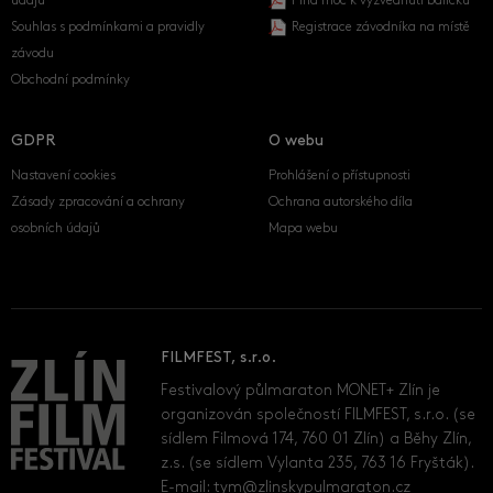
údajů
Plná moc k vyzvednutí balíčku
Souhlas s podmínkami a pravidly
Registrace závodníka na místě
závodu
Obchodní podmínky
GDPR
O webu
Nastavení cookies
Prohlášení o přístupnosti
Zásady zpracování a ochrany
Ochrana autorského díla
osobních údajů
Mapa webu
FILMFEST, s.r.o.
Festivalový půlmaraton MONET+ Zlín je
organizován společností FILMFEST, s.r.o. (se
sídlem Filmová 174, 760 01 Zlín) a Běhy Zlín,
z.s. (se sídlem Vylanta 235, 763 16 Fryšták).
E-mail:
tym@zlinskypulmaraton.cz