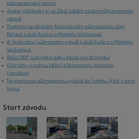
půlmaratonský rekord
Andrej Višněvský si ve Zlíně zaběhl osobní půlmaratonský
rekord
Prvenství ve zlínském festivalovém půlmaratonu slaví
Brňané Lukáš Kučera a Markéta Vechetová
8. festivalový půlmaraton vyhráli Lukáš Kučera a Markéta
Vechetová
Běžci RBP rodinného běhu běželi pro Kristýnku
Kilometry v nohou běžců půlmaratonu pomohly
Honzíkovi
Na startovné půlmaratonu vysbíral do futrálu. A byl z toho
bronz
Start závodu