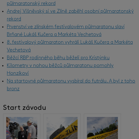
půlmaratonský rekord
Andrej Višněvský si ve Zlíně zaběhl osobní půlmaratonský
rekord
Prvenství ve zlínském festivalovém půlmaratonu slaví
Brňané Lukáš Kučera a Markéta Vechetová
8. festivalový půlmaraton vyhráli Lukáš Kučera a Markéta
Vechetová
Běžci RBP rodinného běhu běželi pro Kristýnku
Kilometry v nohou běžců půlmaratonu pomohly
Honzíkovi
Na startovné půlmaratonu vysbíral do futrálu. A byl z toho
bronz
Start závodu