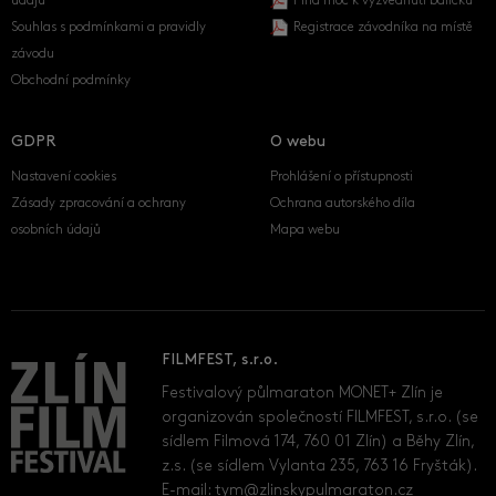
údajů
Plná moc k vyzvednutí balíčku
Souhlas s podmínkami a pravidly
Registrace závodníka na místě
závodu
Obchodní podmínky
GDPR
O webu
Nastavení cookies
Prohlášení o přístupnosti
Zásady zpracování a ochrany
Ochrana autorského díla
osobních údajů
Mapa webu
FILMFEST, s.r.o.
Festivalový půlmaraton MONET+ Zlín je
organizován společností FILMFEST, s.r.o. (se
sídlem Filmová 174, 760 01 Zlín) a Běhy Zlín,
z.s. (se sídlem Vylanta 235, 763 16 Fryšták).
E-mail:
tym@zlinskypulmaraton.cz