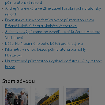
půlmaratonský rekord
Andrej Višněvský si ve Zlíně zaběhl osobní půlmaratonský
rekord
Prvenství ve zlínském festivalovém půlmaratonu slaví
Brňané Lukáš Kučera a Markéta Vechetová
8. festivalový půlmaraton vyhráli Lukáš Kučera a Markéta
Vechetová
Běžci RBP rodinného běhu běželi pro Kristýnku
Kilometry v nohou běžců půlmaratonu pomohly
Honzíkovi
Na startovné půlmaratonu vysbíral do futrálu. A byl z toho
bronz
Start závodu