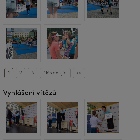
1
2
3
Následující
>>
Vyhlášení vítězů