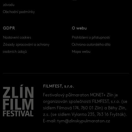
závodu
Obchodní podmínky
GDPR
O webu
Nastavení cookies
Prohlášení o přístupnosti
Zásady zpracování a ochrany
Ochrana autorského díla
osobních údajů
Mapa webu
FILMFEST, s.r.o.
Festivalový půlmaraton MONET+ Zlín je
organizován společností FILMFEST, s.r.o. (se
sídlem Filmová 174, 760 01 Zlín) a Běhy Zlín,
z.s. (se sídlem Vylanta 235, 763 16 Fryšták).
E-mail:
tym@zlinskypulmaraton.cz