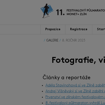
Propozice
Registrace
Star
GALERIE
8. ROČNÍK 2023
Fotografie, 
Články a reportáže
Adéla Stavinohová si ve Zlíně zabě
Andrej Višněvský si ve Zlíně zaběh
Prvenství ve zlínském festivalové
8. festivalový půlmaraton vyhráli 