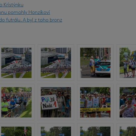
o Kristýnku
onu pomohly Honzíkovi
o futrálu. A byl z toho bronz