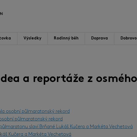
tovka
Výsledky
Rodinný běh
Doprava
Dobrovol
videa a reportáže z osmého
hla osobní půlmaratonský rekord
l osobní půlmaratonský rekord
m půlmaratonu slaví Brňané Lukáš Kučera a Markéta Vechetová
Lukáš Kučera a Markéta Vechetová