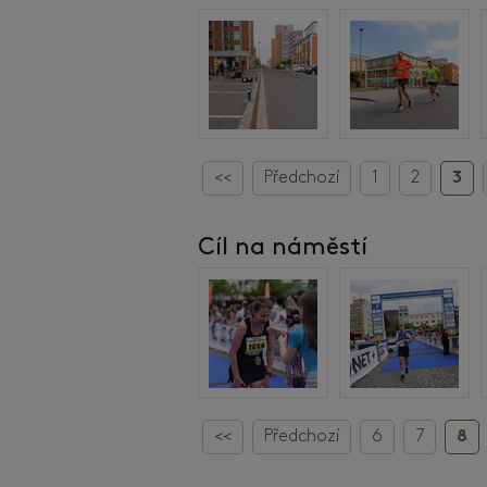
<<
Předchozí
1
2
3
Cíl na náměstí
<<
Předchozí
6
7
8