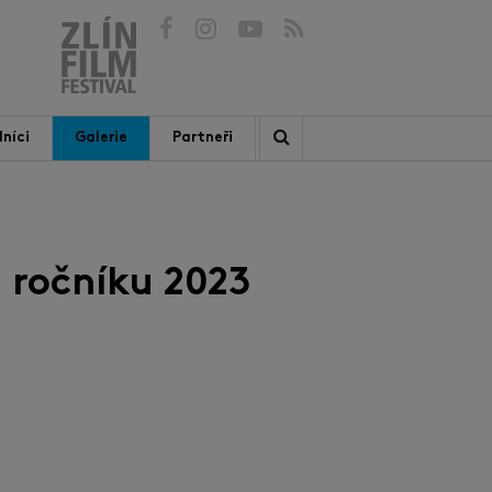
níci
Galerie
Partneři
 ročníku 2023