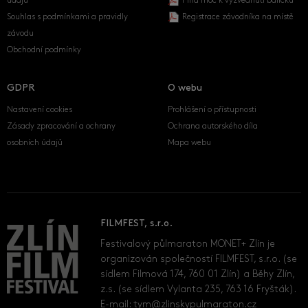
údajů
Plná moc k vyzvednutí balíčku
Souhlas s podmínkami a pravidly
Registrace závodníka na místě
závodu
Obchodní podmínky
GDPR
O webu
Nastavení cookies
Prohlášení o přístupnosti
Zásady zpracování a ochrany
Ochrana autorského díla
osobních údajů
Mapa webu
FILMFEST, s.r.o.
Festivalový půlmaraton MONET+ Zlín je
organizován společností FILMFEST, s.r.o. (se
sídlem Filmová 174, 760 01 Zlín) a Běhy Zlín,
z.s. (se sídlem Vylanta 235, 763 16 Fryšták).
E-mail:
tym@zlinskypulmaraton.cz