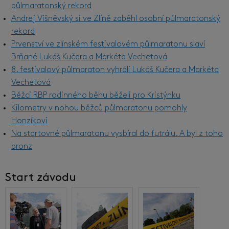
půlmaratonský rekord
Andrej Višněvský si ve Zlíně zaběhl osobní půlmaratonský
rekord
Prvenství ve zlínském festivalovém půlmaratonu slaví
Brňané Lukáš Kučera a Markéta Vechetová
8. festivalový půlmaraton vyhráli Lukáš Kučera a Markéta
Vechetová
Běžci RBP rodinného běhu běželi pro Kristýnku
Kilometry v nohou běžců půlmaratonu pomohly
Honzíkovi
Na startovné půlmaratonu vysbíral do futrálu. A byl z toho
bronz
Start závodu