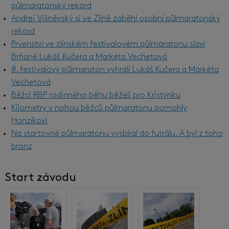
půlmaratonský rekord
Andrej Višněvský si ve Zlíně zaběhl osobní půlmaratonský
rekord
Prvenství ve zlínském festivalovém půlmaratonu slaví
Brňané Lukáš Kučera a Markéta Vechetová
8. festivalový půlmaraton vyhráli Lukáš Kučera a Markéta
Vechetová
Běžci RBP rodinného běhu běželi pro Kristýnku
Kilometry v nohou běžců půlmaratonu pomohly
Honzíkovi
Na startovné půlmaratonu vysbíral do futrálu. A byl z toho
bronz
Start závodu