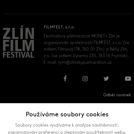
FILMFEST, s.r.o.
Festivalový půlmaraton MONET+ Zlín je
organizován společností FILMFEST, s.r.o. (se
sídlem Filmová 174, 760 01 Zlín) a Běhy Zlín,
z.s. (se sídlem Vylanta 235, 763 16 Fryšták).
E-mail:
tym@zlinskypulmaraton.cz
Odběr novinek
Používáme soubory cookies
Přihlásit
Odhlásit
Soubory cookies využíváme k analýze návštěvnosti,
zapamatování preferencí a zlepšování použitelnosti webu.