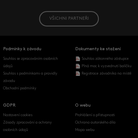
VŠICHNI PARTNEŘI
Podmínky k závodu
Dokumenty ke stažení
Souhlas se zpracováním osobních
Souhlas zákonného zástupce
údajů
Plná moc k vyzvednutí balíčku
Souhlas s podmínkami a pravidly
Registrace závodníka na místě
závodu
Obchodní podmínky
GDPR
O webu
Nastavení cookies
Prohlášení o přístupnosti
Zásady zpracování a ochrany
Ochrana autorského díla
osobních údajů
Mapa webu