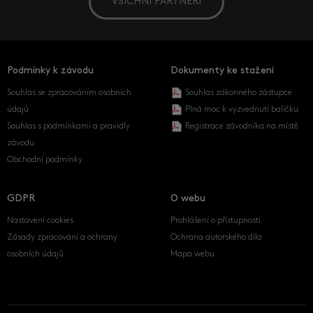
VŠICHNI PARTNEŘI
Podmínky k závodu
Dokumenty ke stažení
Souhlas se zpracováním osobních
Souhlas zákonného zástupce
údajů
Plná moc k vyzvednutí balíčku
Souhlas s podmínkami a pravidly
Registrace závodníka na místě
závodu
Obchodní podmínky
GDPR
O webu
Nastavení cookies
Prohlášení o přístupnosti
Zásady zpracování a ochrany
Ochrana autorského díla
osobních údajů
Mapa webu