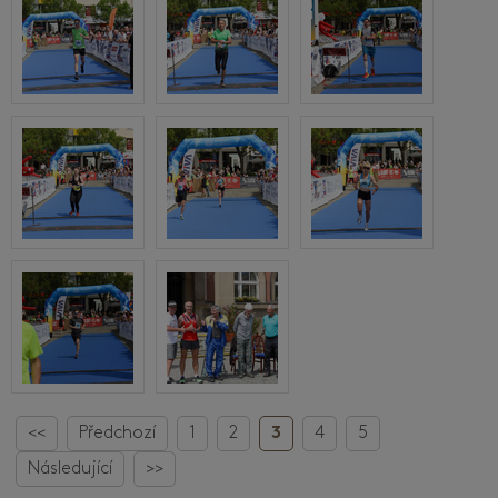
<<
Předchozí
1
2
3
4
5
Následující
>>