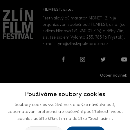
FILMFEST, s.r.o.
Festivalový půlmaraton MONET+ Zlín je
organizován společností FILMFEST, s.r.o. (se
sídlem Filmová 174, 760 01 Zlín) a Běhy Zlín,
z.s. (se sídlem Vylanta 235, 763 16 Fryšták).
E-mail:
tym@zlinskypulmaraton.cz
Odběr novinek
Používáme soubory cookies
Přihlásit
Odhlásit
Soubory cookies využíváme k analýze návštěvnosti,
zapamatování preferencí a zlepšování použitelnosti webu.
Souhlas udělíte kliknutím na tlačítko "Souhlasím".