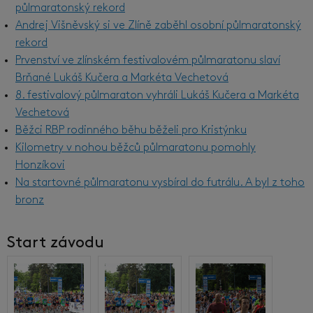
půlmaratonský rekord
Andrej Višněvský si ve Zlíně zaběhl osobní půlmaratonský
rekord
Prvenství ve zlínském festivalovém půlmaratonu slaví
Brňané Lukáš Kučera a Markéta Vechetová
8. festivalový půlmaraton vyhráli Lukáš Kučera a Markéta
Vechetová
Běžci RBP rodinného běhu běželi pro Kristýnku
Kilometry v nohou běžců půlmaratonu pomohly
Honzíkovi
Na startovné půlmaratonu vysbíral do futrálu. A byl z toho
bronz
Start závodu