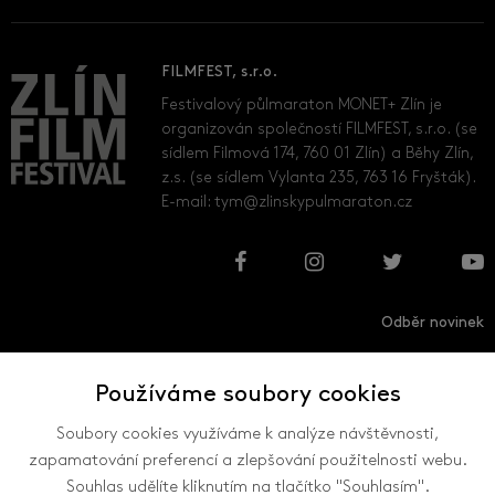
FILMFEST, s.r.o.
Festivalový půlmaraton MONET+ Zlín je
organizován společností FILMFEST, s.r.o. (se
sídlem Filmová 174, 760 01 Zlín) a Běhy Zlín,
z.s. (se sídlem Vylanta 235, 763 16 Fryšták).
E-mail:
tym@zlinskypulmaraton.cz
Odběr novinek
Používáme soubory cookies
Přihlásit
Odhlásit
Soubory cookies využíváme k analýze návštěvnosti,
zapamatování preferencí a zlepšování použitelnosti webu.
Souhlas udělíte kliknutím na tlačítko "Souhlasím".