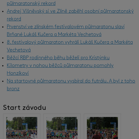
půlmaratonský rekord
Andrej Višněvský si ve Zlíně zaběhl osobní půlmaratonský
rekord
Prvenství ve zlínském festivalovém půlmaratonu slaví
Brňané Lukáš Kučera a Markéta Vechetová
8. festivalový půlmaraton vyhráli Lukáš Kučera a Markéta
Vechetová
Běžci RBP rodinného běhu běželi pro Kristýnku
Kilometry v nohou běžců půlmaratonu pomohly
Honzíkovi
Na startovné půlmaratonu vysbíral do futrálu. A byl z toho
bronz
Start závodu