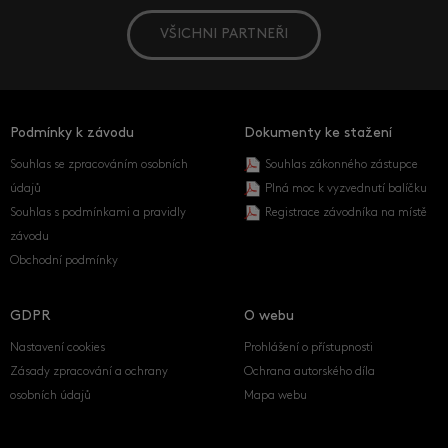
VŠICHNI PARTNEŘI
Podmínky k závodu
Dokumenty ke stažení
Souhlas se zpracováním osobních
Souhlas zákonného zástupce
údajů
Plná moc k vyzvednutí balíčku
Souhlas s podmínkami a pravidly
Registrace závodníka na místě
závodu
Obchodní podmínky
GDPR
O webu
Nastavení cookies
Prohlášení o přístupnosti
Zásady zpracování a ochrany
Ochrana autorského díla
osobních údajů
Mapa webu