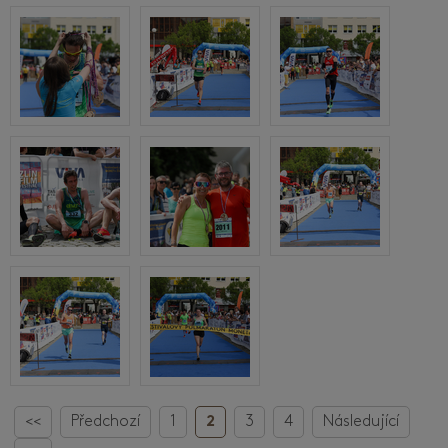
<<
Předchozí
1
2
3
4
Následující