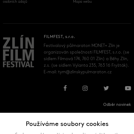
osobních údajů
Mapa webu
FILMFEST, s.r.o.
Festivalový půlmaraton MONET+ Zlín je
organizován společností FILMFEST, s.r.o. (se
sídlem Filmová 174, 760 01 Zlín) a Běhy Zlín,
z.s. (se sídlem Vylanta 235, 763 16 Fryšták).
E-mail:
tym@zlinskypulmaraton.cz
Odběr novinek
Používáme soubory cookies
Přihlásit
Odhlásit