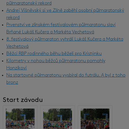
půlmaratonský rekord
Andrej Višněvský si ve Zlíně zaběhl osobní půlmaratonský
rekord
Prvenství ve zlínském festivalovém půlmaratonu slaví
Brňané Lukáš Kučera a Markéta Vechetová
8. festivalový půlmaraton vyhráli Lukáš Kučera a Markéta
Vechetová
Běžci RBP rodinného běhu běželi pro Kristýnku
Kilometry v nohou běžců půlmaratonu pomohly
Honzíkovi
Na startovné půlmaratonu vysbíral do futrálu. A byl z toho
bronz
Start závodu