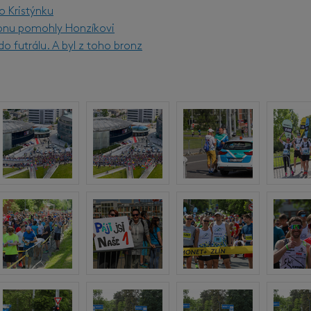
o Kristýnku
onu pomohly Honzíkovi
o futrálu. A byl z toho bronz