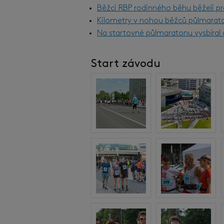
Běžci RBP rodinného běhu běželi pr
Kilometry v nohou běžců půlmarat
Na startovné půlmaratonu vysbíral d
Start závodu