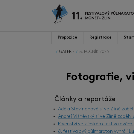
Propozice
Registrace
Star
GALERIE
8. ROČNÍK 2023
Fotografie, 
Články a reportáže
Adéla Stavinohová si ve Zlíně zabě
Andrej Višněvský si ve Zlíně zaběh
Prvenství ve zlínském festivalové
8. festivalový půlmaraton vyhráli 