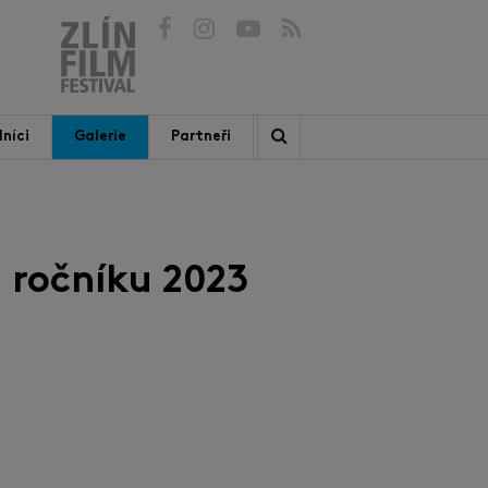
níci
Galerie
Partneři
 ročníku 2023