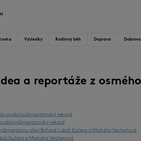
tovka
Výsledky
Rodinný běh
Doprava
Dobrovol
videa a reportáže z osmého
hla osobní půlmaratonský rekord
l osobní půlmaratonský rekord
m půlmaratonu slaví Brňané Lukáš Kučera a Markéta Vechetová
Lukáš Kučera a Markéta Vechetová