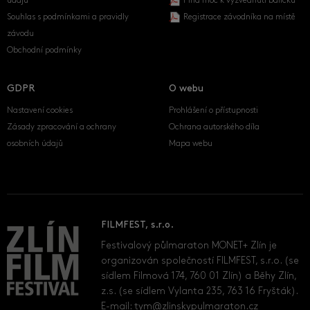
údajů
Plná moc k vyzvednutí balíčku
Souhlas s podmínkami a pravidly
Registrace závodníka na místě
závodu
Obchodní podmínky
GDPR
O webu
Nastavení cookies
Prohlášení o přístupnosti
Zásady zpracování a ochrany
Ochrana autorského díla
osobních údajů
Mapa webu
FILMFEST, s.r.o.
Festivalový půlmaraton MONET+ Zlín je
organizován společností FILMFEST, s.r.o. (se
sídlem Filmová 174, 760 01 Zlín) a Běhy Zlín,
z.s. (se sídlem Vylanta 235, 763 16 Fryšták).
E-mail:
tym@zlinskypulmaraton.cz