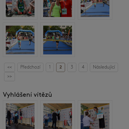
<<
Předchozí
1
2
3
4
Následující
>>
Vyhlášení vítězů