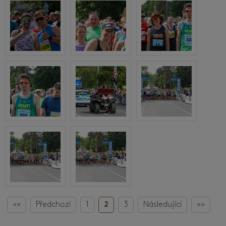
<<
Předchozí
1
2
3
Následující
>>