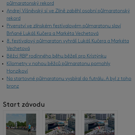
půlmaratonský rekord
Andrej Višněvský si ve Zlíně zaběhl osobní půlmaratonský
rekord
Prvenství ve zlínském festivalovém půlmaratonu slaví
Brňané Lukáš Kučera a Markéta Vechetová
8. festivalový půlmaraton vyhráli Lukáš Kučera a Markéta
Vechetová
Běžci RBP rodinného běhu běželi pro Kristýnku
Kilometry v nohou běžců půlmaratonu pomohly
Honzíkovi
Na startovné půlmaratonu vysbíral do futrálu. A byl z toho
bronz
Start závodu