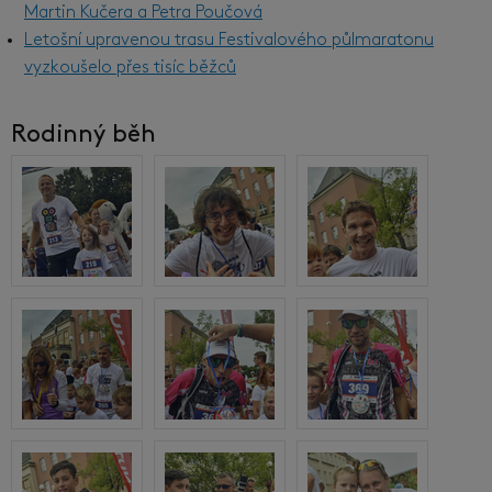
Martin Kučera a Petra Poučová
Letošní upravenou trasu Festivalového půlmaratonu
vyzkoušelo přes tisíc běžců
Rodinný běh