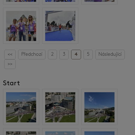
<<
Předchozí
2
3
4
5
Následující
>>
Start