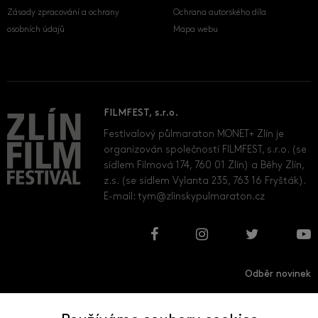
Zásady zpracování a ochrany
Ochrana autorského díla
osobních údajů
Mapa webu
FILMFEST, s.r.o.
Festivalový půlmaraton MONET+ Zlín je
organizován společností FILMFEST, s.r.o. (se
sídlem Filmová 174, 760 01 Zlín) a Běhy Zlín,
z.s. (se sídlem Vylanta 235, 763 16 Fryšták).
E-mail:
tym@zlinskypulmaraton.cz
Odběr novinek