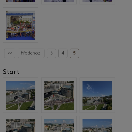
<<
Předchozí
3
4
5
Start