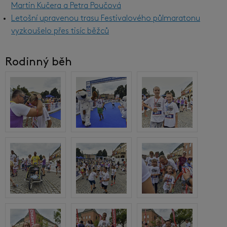
Martin Kučera a Petra Poučová
Letošní upravenou trasu Festivalového půlmaratonu
vyzkoušelo přes tisíc běžců
Rodinný běh