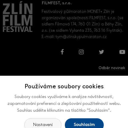
FILMFEST, s.r.o.
Festivalový půlmaraton MONET+ Zlín je
organizován společností FILMFEST, s.r.o. (se
sídlem Filmová 174, 760 01 Zlín) a Běhy Zlín,
z.s. (se sídlem Vylanta 235, 763 16 Fryšták).
E-mail:
tym@zlinskypulmaraton.cz
Odběr novinek
Používáme soubory cookies
Přihlásit
Odhlásit
Soubory cookies využíváme k analýze návštěvnosti,
zapamatování preferencí a zlepšování použitelnosti webu.
Souhlas udělíte kliknutím na tlačítko "Souhlasím".
VŠECHNY KONTAKTY
Nastavení
Souhlasím