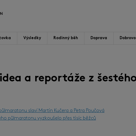
tovka
Výsledky
Rodinný běh
Doprava
Dobrovol
videa a reportáže z šestého
 půlmaratonu slaví Martin Kučera a Petra Poučová
ého půlmaratonu vyzkoušelo přes tisíc běžců