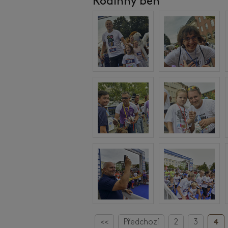
Rodinný běh
<<
Předchozí
2
3
4