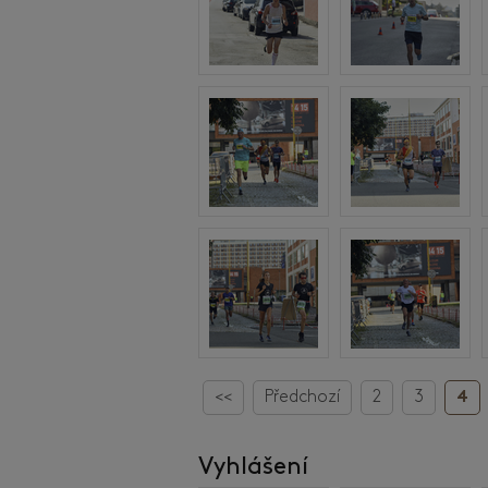
<<
Předchozí
2
3
4
Vyhlášení