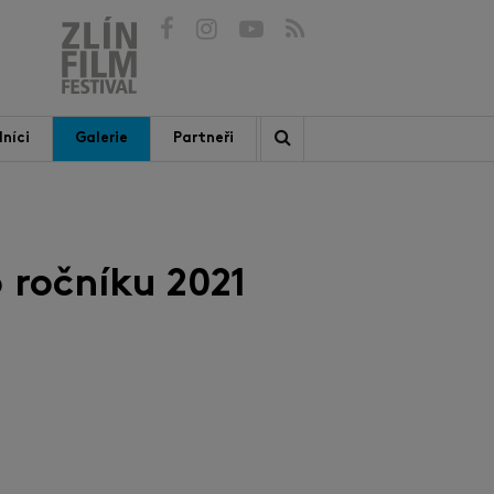
níci
Galerie
Partneři
 ročníku 2021