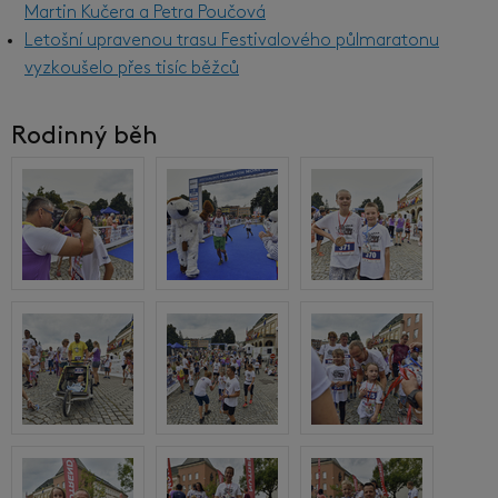
Martin Kučera a Petra Poučová
Letošní upravenou trasu Festivalového půlmaratonu
vyzkoušelo přes tisíc běžců
Rodinný běh