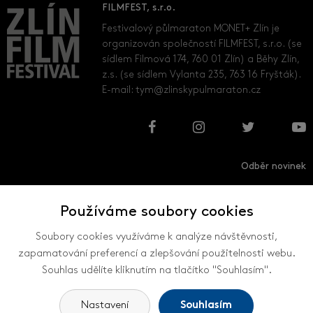
FILMFEST, s.r.o.
Festivalový půlmaraton MONET+ Zlín je
organizován společností FILMFEST, s.r.o. (se
sídlem Filmová 174, 760 01 Zlín) a Běhy Zlín,
z.s. (se sídlem Vylanta 235, 763 16 Fryšták).
E-mail:
tym@zlinskypulmaraton.cz
Odběr novinek
Používáme soubory cookies
Přihlásit
Odhlásit
Soubory cookies využíváme k analýze návštěvnosti,
zapamatování preferencí a zlepšování použitelnosti webu.
Souhlas udělíte kliknutím na tlačítko "Souhlasím".
VŠECHNY KONTAKTY
Nastavení
Souhlasím