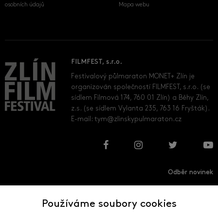
osobních údajů
Mapa webu
FILMFEST, s.r.o.
Festivalový půlmaraton MONET+ Zlín je
organizován společností FILMFEST, s.r.o. (se
sídlem Filmová 174, 760 01 Zlín) a Běhy Zlín,
z.s. (se sídlem Vylanta 235, 763 16 Fryšták).
E-mail:
tym@zlinskypulmaraton.cz
Odběr novinek
Používáme soubory cookies
Přihlásit
Odhlásit