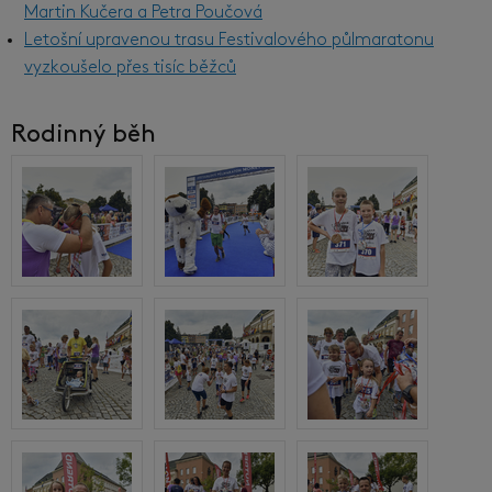
Martin Kučera a Petra Poučová
Letošní upravenou trasu Festivalového půlmaratonu
vyzkoušelo přes tisíc běžců
Rodinný běh