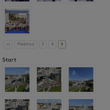
<<
Předchozí
3
4
5
Start