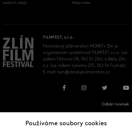
osobních údajů
Mapa webu
FILMFEST, s.r.o.
Festivalový půlmaraton MONET+ Zlín je
organizován společností FILMFEST, s.r.o. (se
sídlem Filmová 174, 760 01 Zlín) a Běhy Zlín,
z.s. (se sídlem Vylanta 235, 763 16 Fryšták).
E-mail:
tym@zlinskypulmaraton.cz
Odběr novinek
Používáme soubory cookies
Přihlásit
Odhlásit