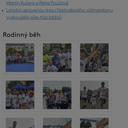
Martin Kučera a Petra Poučová
Letošní upravenou trasu Festivalového půlmaratonu
vyzkoušelo přes tisíc běžců
Rodinný běh